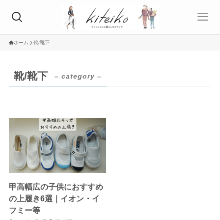
ホーム
靴/靴下
靴/靴下
– category –
甲高幅広の子供におすすめ
の上履き6選｜イオン・イ
フミー等