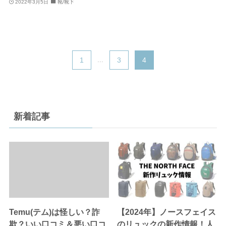
2022年3月5日
靴/靴下
1
...
3
4
新着記事
Temu(テム)は怪しい？詐
【2024年】ノースフェイス
欺？いい口コミ＆悪い口コ
のリュックの新作情報！人