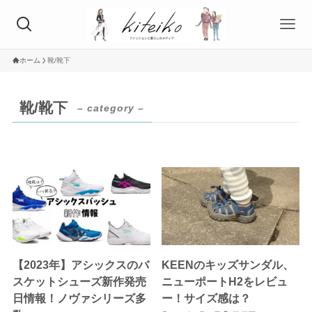
ホーム
靴/靴下
靴/靴下
– category –
【2023年】アシックスのバ
KEENのキッズサンダル、
スケットシューズ新作発売
ニューポートH2をレビュ
日情報！ノヴァシリーズ多
ー！サイズ感は？