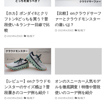
【ホカ】ボンダイ8とクリ
【比較】onクラウドサーフ
フトン9どっちを買う？普
ァーとクラウドモンスター
段使い＆ランナー目線で比
の違いは？
較
2023年4月8日
靴/靴下
2023年4月9日
靴/靴下
【レビュー】onクラウドモ
オンのスニーカー人気モデ
ンスターのサイズ感は？普
ルを徹底調査！特徴や普段
段履きのコーデ例も紹介！
使いのコーデ例を紹介
2023年4月8日
靴/靴下
2023年4月8日
靴/靴下