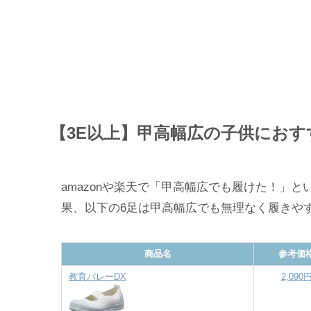
【3E以上】甲高幅広の子供にお
amazonや楽天で「甲高幅広でも履けた！」
果、以下の6足は甲高幅広でも無理なく履きや
商品名
参考価
教育バレーDX
2,090