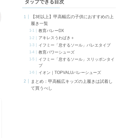
タップできる目次
ブ
【3E以上】甲高幅広の子供におすすめの上
履き一覧
教育バレーDX
アキレスうわばき＋
イフミー「息するソール」バレエタイプ
！
教育パワーシューズ
イフミー「息するソール」スリッポンタイ
プ
イオン｜TOPVALUバレーシューズ
まとめ：甲高幅広キッズの上履きは試着し
て買うべし