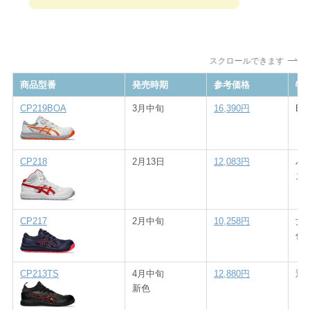
スクロールできます
商品型番
発売時期
参考価格
特
CP219BOA
3月中旬
16,390円
B
CP218
2月13日
12,083円
ハ
ス
CP217
2月中旬
10,258円
女
伸
CP213TS
4月中旬
12,880円
通
新色