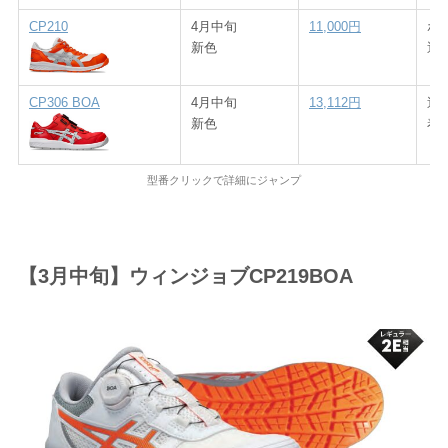
CP210
4月中旬
11,000円
ホ
新色
運
CP306 BOA
4月中旬
13,112円
過
新色
着
型番クリックで詳細にジャンプ
【3月中旬】ウィンジョブCP219BOA