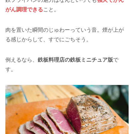
鉄フライパンの魅力はなんといっても
強火でがん
がん調理できる
こと。
肉を置いた瞬間のじゅわーっていう音。煙が上が
る感じからして、すでにごちそう。
例えるなら、
鉄板料理店の鉄板ミニチュア版
で
す。